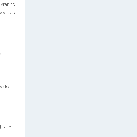
dovranno
debitate
e
dello
i - in