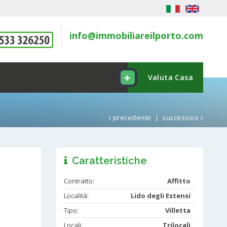
info@immobiliareilporto.com
Valuta Casa
precedente
|
successivo
Caratteristiche
Contratto:
Affitto
Località:
Lido degli Estensi
Tipo:
Villetta
Locali:
Trilocali