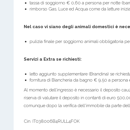
tassa di soggiorno € 0,60 a persona per notte (bam
rimborso Gas, Luce ed Acqua come da letture iniziali 
Nel caso vi siano degli animali domestici è nec
pulizia finale per soggiorno animali obbligatoria p
Servizi a Extra se richiesti:
letto aggiunto supplementare (Brandina) se richiesta
fornitura di Biancheria da bagno € 9,50 a persona e
Al momento dell’ingresso è necessario il deposito cauz
riserva di valutare il deposito in contanti di euro 500,
comunque dopo la verifica dell'immobile da parte dell'
Cin. IT038006B4RULL4FOK