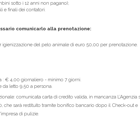
bini sotto i 12 anni non pagano);
e finali dei contatori.
essario comunicarlo alla prenotazione:
er igienizzazione del pelo animale di euro 50,00 per prenotazione.
 : € 4,00 giornaliero - minimo 7 giorni.
 da letto 9,50 a persona.
ionale: comunicata carta di credito valida, in mancanza L’Agenzia s
00, che sarà restituito tramite bonifico bancario dopo il Check-out e
impresa di pulizie.