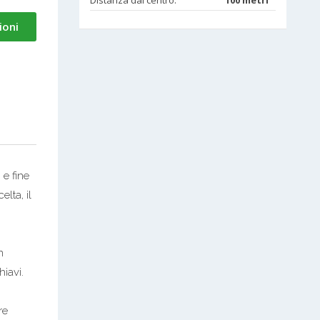
Distanza dal centro:
100 metri
ioni
 e fine
lta, il
n
iavi.
re