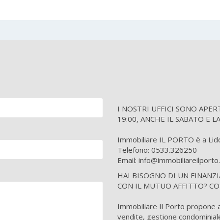
I NOSTRI UFFICI SONO APERTI tu
19:00, ANCHE IL SABATO E L
Immobiliare IL PORTO è a Lido 
Telefono: 0533.326250
Email: info@immobiliareilport
HAI BISOGNO DI UN FINANZ
CON IL MUTUO AFFITTO? CO
Immobiliare Il Porto propone ai 
vendite, gestione condominiale