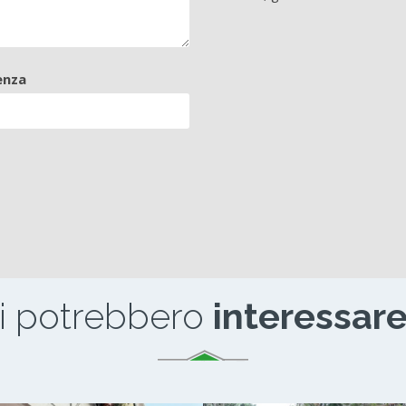
enza
i potrebbero
interessare.