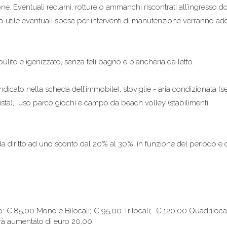
ne. Eventuali reclami, rotture o ammanchi riscontrati all’ingresso 
po utile eventuali spese per interventi di manutenzione verranno ad
lito e igenizzato, senza teli bagno e biancheria da letto.
indicato nella scheda dell’immobile), stoviglie - aria condizionata (s
ista), uso parco giochi e campo da beach volley (stabilimenti
a diritto ad uno sconto dal 20% al 30%, in funzione del periodo e 
: €.85,00 Mono e Bilocali; € 95,00 Trilocali; €.120,00 Quadrilocal
rà aumentato di euro 20,00.