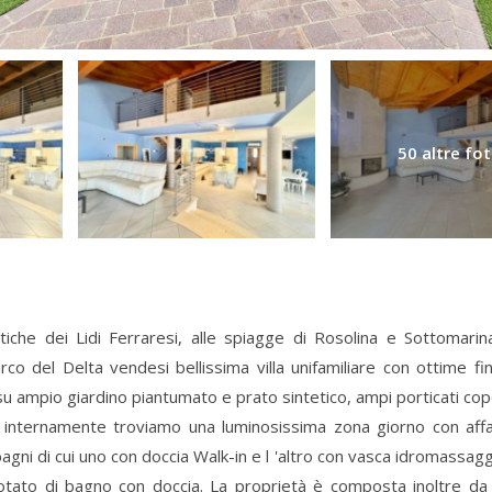
50 altre fo
iche dei Lidi Ferraresi, alle spiagge di Rosolina e Sottomarin
co del Delta vendesi bellissima villa unifamiliare con ottime fin
u ampio giardino piantumato e prato sintetico, ampi porticati cop
. internamente troviamo una luminosissima zona giorno con aff
agni di cui uno con doccia Walk-in e l 'altro con vasca idromassagg
dotato di bagno con doccia. La proprietà è composta inoltre da