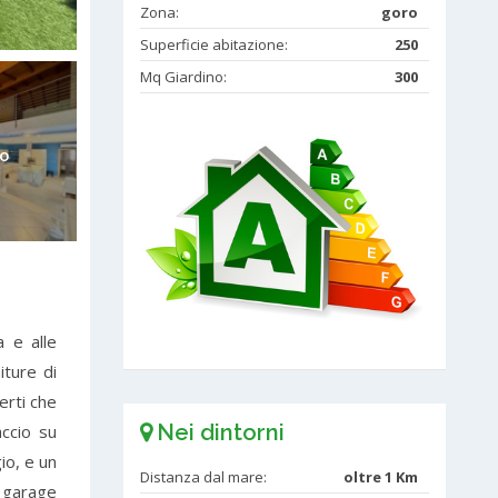
Zona:
goro
Superficie abitazione:
250
Mq Giardino:
300
to
a e alle
iture di
erti che
Nei dintorni
accio su
io, e un
Distanza dal mare:
oltre 1 Km
 garage