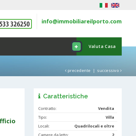
info@immobiliareilporto.com
Valuta Casa
precedente
|
successivo
Caratteristiche
Contratto:
Vendita
Tipo:
Villa
fficio
Locali:
Quadrilocali e oltre
Camere da letto:
2