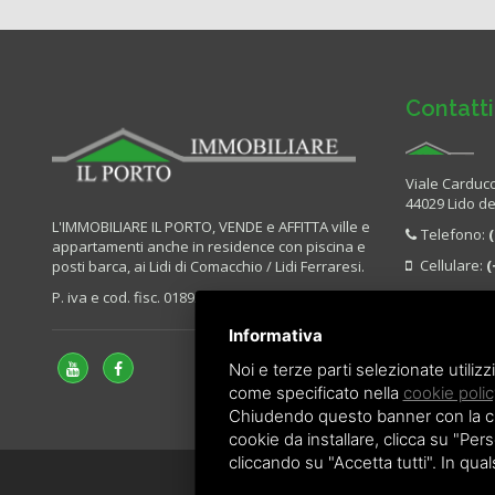
Contatti
Viale Carducc
44029 Lido deg
L'IMMOBILIARE IL PORTO, VENDE e AFFITTA ville e
Telefono:
appartamenti anche in residence con piscina e
Cellulare:
(
posti barca, ai Lidi di Comacchio / Lidi Ferraresi.
E-mail:
in
P. iva e cod. fisc. 01893460384
Aperti tutti
Informativa
domenica.
Noi e terze parti selezionate utilizz
come specificato nella
cookie polic
Chiudendo questo banner con la croc
cookie da installare, clicca su "Perso
cliccando su "Accetta tutti". In qua