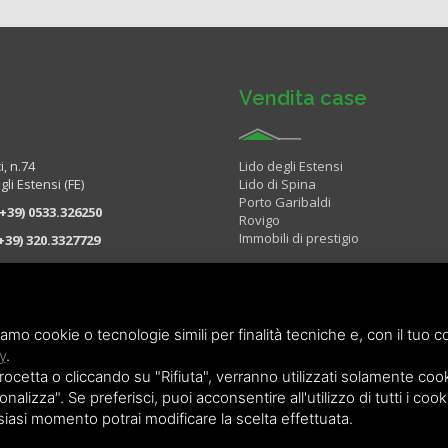
Vendita case
i, n.74
Lido degli Estensi
li Estensi (FE)
Lido di Spina
Porto Garibaldi
(+39) 0533.326250
Rovigo
Immobili di prestigio
+39) 320.3327729
fo@immobiliareilporto.com
 i giorni compreso il sabato e la
iamo cookie o tecnologie simili per finalità tecniche e, con il tuo c
y
.
etta o cliccando su "Rifiuta", verranno utilizzati solamente cooki
nalizza". Se preferisci, puoi acconsentire all'utilizzo di tutti i cook
lsiasi momento potrai modificare la scelta effettuata.
Copyright © 2026 Holiday Investiment -
Privacy policy
-
Sitemap