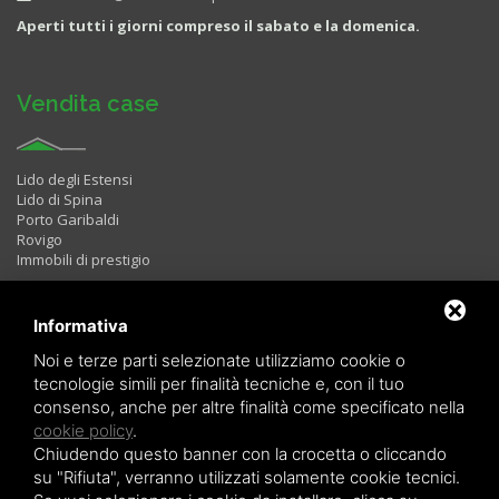
Aperti tutti i giorni compreso il sabato e la domenica.
Vendita case
Lido degli Estensi
Lido di Spina
Porto Garibaldi
Rovigo
Immobili di prestigio
Informativa
Immobili in Affitto
Noi e terze parti selezionate utilizziamo cookie o
tecnologie simili per finalità tecniche e, con il tuo
consenso, anche per altre finalità come specificato nella
Bilocali
cookie policy
.
Trilocali
Chiudendo questo banner con la crocetta o cliccando
Quadrilocali
LAST MINUTE
su "Rifiuta", verranno utilizzati solamente cookie tecnici.