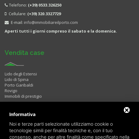
Telefono:
(+39) 0533.326250
Cellulare:
(+39) 320.3327729
E-mail:
info@immobiliareilporto.com
Aperti tutti i giorni compreso il sabato e la domenica.
Vendita case
Lido degli Estensi
Lido di Spina
Porto Garibaldi
Rovigo
Immobili di prestigio
Informativa
Immobili in Affitto
Noi e terze parti selezionate utilizziamo cookie o
tecnologie simili per finalità tecniche e, con il tuo
consenso, anche per altre finalità come specificato nella