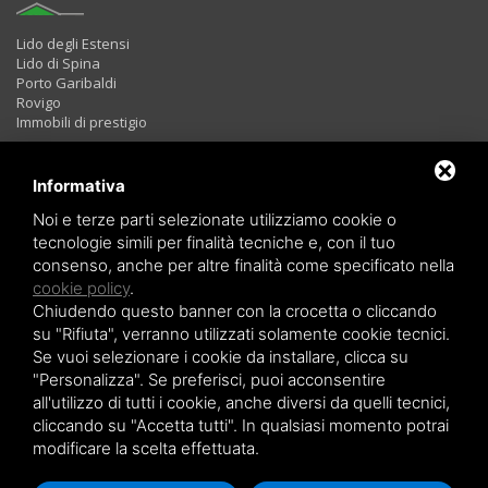
Lido degli Estensi
Lido di Spina
Porto Garibaldi
Rovigo
Immobili di prestigio
Informativa
Immobili in Affitto
Noi e terze parti selezionate utilizziamo cookie o
tecnologie simili per finalità tecniche e, con il tuo
consenso, anche per altre finalità come specificato nella
Bilocali
cookie policy
.
Trilocali
Chiudendo questo banner con la crocetta o cliccando
Quadrilocali
LAST MINUTE
su "Rifiuta", verranno utilizzati solamente cookie tecnici.
Se vuoi selezionare i cookie da installare, clicca su
"Personalizza". Se preferisci, puoi acconsentire
all'utilizzo di tutti i cookie, anche diversi da quelli tecnici,
cliccando su "Accetta tutti". In qualsiasi momento potrai
modificare la scelta effettuata.