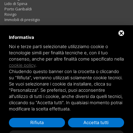
Lido di Spina
Porto Garibaldi
Rovigo
Immobili di prestigio
Informativa
Immobili in Affitto
Noi e terze parti selezionate utilizziamo cookie o
tecnologie simili per finalità tecniche e, con il tuo
consenso, anche per altre finalità come specificato nella
Bilocali
cookie policy
.
Trilocali
Chiudendo questo banner con la crocetta o cliccando
Quadrilocali
LAST MINUTE
su "Rifiuta", verranno utilizzati solamente cookie tecnici.
Se vuoi selezionare i cookie da installare, clicca su
"Personalizza". Se preferisci, puoi acconsentire
all'utilizzo di tutti i cookie, anche diversi da quelli tecnici,
cliccando su "Accetta tutti". In qualsiasi momento potrai
modificare la scelta effettuata.
Copyright © 2026 Holiday Investiment -
Privacy policy
-
Sitemap
Rifiuta
Accetta tutti