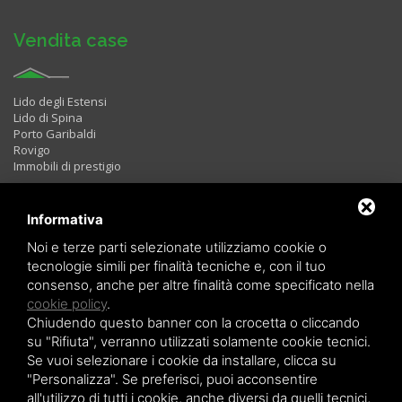
Vendita case
Lido degli Estensi
Lido di Spina
Porto Garibaldi
Rovigo
Immobili di prestigio
Informativa
Immobili in Affitto
Noi e terze parti selezionate utilizziamo cookie o
tecnologie simili per finalità tecniche e, con il tuo
consenso, anche per altre finalità come specificato nella
Bilocali
cookie policy
.
Trilocali
Chiudendo questo banner con la crocetta o cliccando
Quadrilocali
LAST MINUTE
su "Rifiuta", verranno utilizzati solamente cookie tecnici.
Se vuoi selezionare i cookie da installare, clicca su
"Personalizza". Se preferisci, puoi acconsentire
all'utilizzo di tutti i cookie, anche diversi da quelli tecnici,