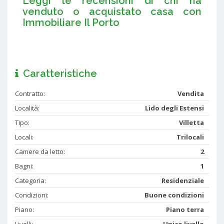
Leggi le recensioni di chi ha
venduto o acquistato casa con
Immobiliare Il Porto
Caratteristiche
Contratto:
Vendita
Località:
Lido degli Estensi
Tipo:
Villetta
Locali:
Trilocali
Camere da letto:
2
Bagni:
1
Categoria:
Residenziale
Condizioni:
Buone condizioni
Piano:
Piano terra
Livelli:
Unico livello