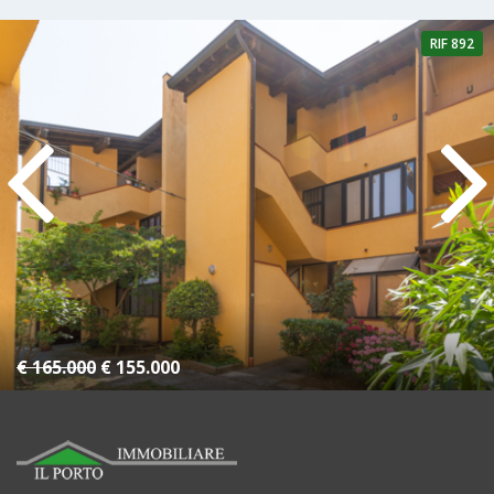
RIF 892
4 Camere
1 Bagno
€ 165.000
€ 155.000