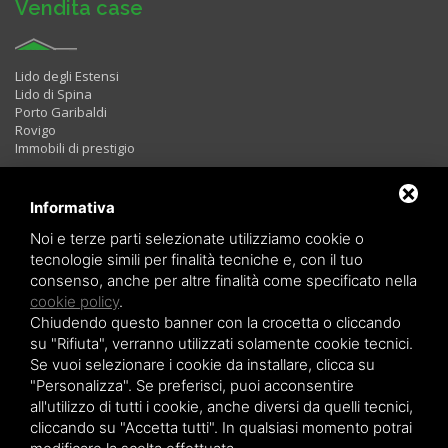
Vendita case
Lido degli Estensi
Lido di Spina
Porto Garibaldi
Rovigo
Immobili di prestigio
Informativa
Immobili in Affitto
Noi e terze parti selezionate utilizziamo cookie o
tecnologie simili per finalità tecniche e, con il tuo
consenso, anche per altre finalità come specificato nella
Bilocali
cookie policy
.
Trilocali
Chiudendo questo banner con la crocetta o cliccando
Quadrilocali
LAST MINUTE
su "Rifiuta", verranno utilizzati solamente cookie tecnici.
Se vuoi selezionare i cookie da installare, clicca su
"Personalizza". Se preferisci, puoi acconsentire
all'utilizzo di tutti i cookie, anche diversi da quelli tecnici,
cliccando su "Accetta tutti". In qualsiasi momento potrai