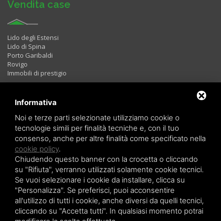
Vendita case
Lido degli Estensi
Lido di Spina
Porto Garibaldi
Rovigo
Immobili di prestigio
Informativa
Immobili in Affitto
Noi e terze parti selezionate utilizziamo cookie o
tecnologie simili per finalità tecniche e, con il tuo
consenso, anche per altre finalità come specificato nella
Bilocali
cookie policy
.
Trilocali
Chiudendo questo banner con la crocetta o cliccando
Quadrilocali
LAST MINUTE
su "Rifiuta", verranno utilizzati solamente cookie tecnici.
Se vuoi selezionare i cookie da installare, clicca su
"Personalizza". Se preferisci, puoi acconsentire
all'utilizzo di tutti i cookie, anche diversi da quelli tecnici,
cliccando su "Accetta tutti". In qualsiasi momento potrai