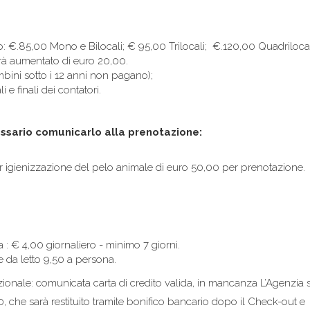
: €.85,00 Mono e Bilocali; € 95,00 Trilocali; €.120,00 Quadrilocal
rà aumentato di euro 20,00.
bini sotto i 12 anni non pagano);
e finali dei contatori.
essario comunicarlo alla prenotazione:
er igienizzazione del pelo animale di euro 50,00 per prenotazione.
 : € 4,00 giornaliero - minimo 7 giorni.
 da letto 9,50 a persona.
ionale: comunicata carta di credito valida, in mancanza L’Agenzia s
00, che sarà restituito tramite bonifico bancario dopo il Check-out e