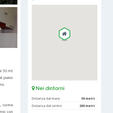
o
 a 50 mt
al piano
rno.
Nei dintorni
Distanza dal mare:
50 metri
 cucina
Distanza dal centro:
200 metri
agno con