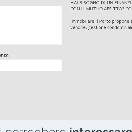
HAI BISOGNO DI UN FINANZ
CON IL MUTUO AFFITTO? CO
Immobiliare Il Porto propone ai 
vendite, gestione condominiale
enza
i potrebbero
interessare.