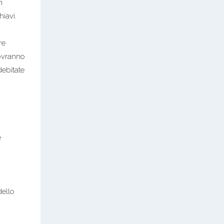
n
iavi.
re
dovranno
debitate
e
dello