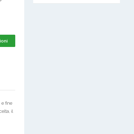
ioni
 e fine
lta, il