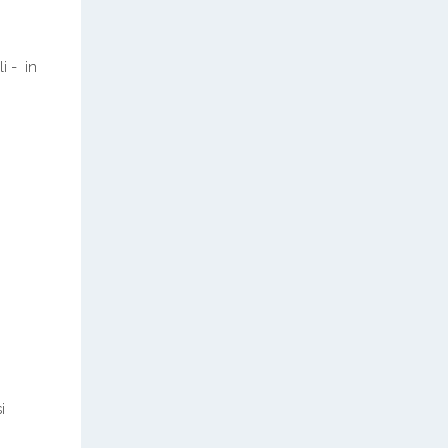
i - in
i