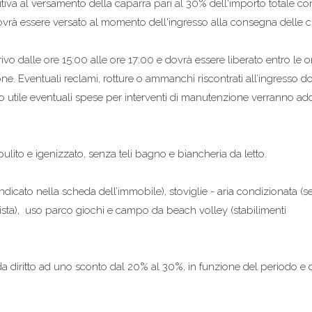
itiva al versamento della caparra pari al 30% dell'importo totale co
vrà essere versato al momento dell'ingresso alla consegna delle ch
vo dalle ore 15:00 alle ore 17:00 e dovrà essere liberato entro le o
ne. Eventuali reclami, rotture o ammanchi riscontrati all’ingresso 
po utile eventuali spese per interventi di manutenzione verranno ad
lito e igenizzato, senza teli bagno e biancheria da letto.
indicato nella scheda dell’immobile), stoviglie - aria condizionata (s
ista), uso parco giochi e campo da beach volley (stabilimenti
a diritto ad uno sconto dal 20% al 30%, in funzione del periodo e 