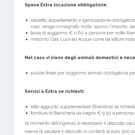
Spese Extra locazione obbligatorie:
riassetto appartamento e igenizzazione obbligatorio
caso venga consegnato molto sporco l'importo, sa
tassa di soggiorno € 0,60 a persona per notte (bam
rimborso Gas, Luce ed Acqua come da letture iniziali 
Nel caso vi siano degli animali domestici è nec
pulizia finale per soggiorno animali obbligatoria p
Servizi a Extra se richiesti:
letto aggiunto supplementare (Brandina) se richiesta
fornitura di Biancheria da bagno € 9,50 a persona e
Al momento dell’ingresso è necessario il deposito cauz
riserva di valutare il deposito in contanti di euro 500,