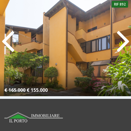
RIF 892
4 Camere
1 Bagno
€ 165.000
€ 155.000