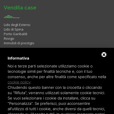
Vendita case
Lido degli Estensi
Lido di Spina
Porto Garibaldi
Rovigo
Immobili di prestigio
Informativa
Immobili in Affitto
Noi e terze parti selezionate utilizziamo cookie o
tecnologie simili per finalità tecniche e, con il tuo
consenso, anche per altre finalità come specificato nella
Bilocali
cookie policy
.
Trilocali
Chiudendo questo banner con la crocetta o cliccando
Quadrilocali
LAST MINUTE
su "Rifiuta", verranno utilizzati solamente cookie tecnici.
Se vuoi selezionare i cookie da installare, clicca su
"Personalizza". Se preferisci, puoi acconsentire
all'utilizzo di tutti i cookie, anche diversi da quelli tecnici,